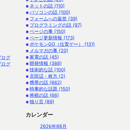
ネットの話 (110)
パソコンの話 (100)
フォームへの返答 (39)
プログラミングの話 (97)
ページの事 (150)
ページ更新情報 (173)
ポケモンGO（位置ゲー） (131)
メルマガの事 (20)
家電の話 (45)
ブログ
開発情報 (388)
ブログ
技術的な話 (100)
京田辺・枚方 (2)
携帯の話 (662)
時事的な話題 (150)
将棋の話 (66)
独り言 (89)
カレンダー
2026年08月