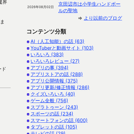
魔界
京田辺市は小学生ハンドボー
2026年08月02日
ルの聖地
⇒
より以前のブログ
しま
コンテンツ分類
AI（人工知能）の話 (63)
YouTuberと動画サイト (103)
いろいろ (383)
いろいろレビュー (27)
アプリの事 (394)
ード
アプリストアの話 (288)
アプリ公開情報 (375)
アプリ更新/修正情報 (286)
クイズいろいろ (40)
ゲーム全般 (756)
スプラトゥーン (243)
スポーツの話 (234)
スマートフォンの話 (600)
タブレットの話 (105)
テレビの話 (29)