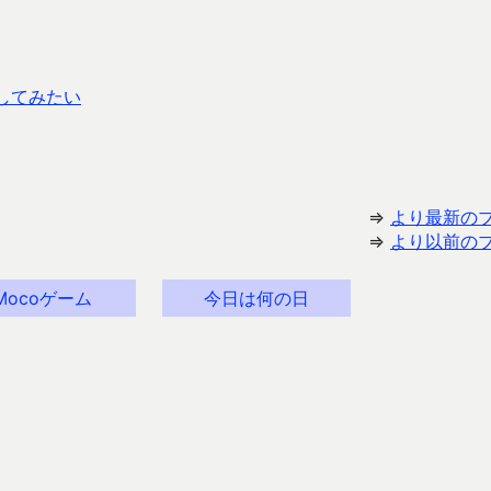
をしてみたい
⇒
より最新の
⇒
より以前の
Mocoゲーム
今日は何の日