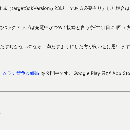
argetSdkVersionが23以上である必要有り）した場合
ックアップは充電中かつWifi接続と言う条件で1日に1回（
件を満たす時がないのなら、満たすようにした方が良いとは思いま
ームラン競争＆続編
を公開中です。Google Play 及び App Sto
？