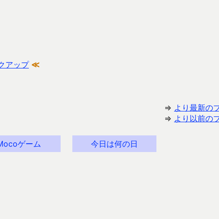
ックアップ
≪
⇒
より最新の
⇒
より以前の
Mocoゲーム
今日は何の日