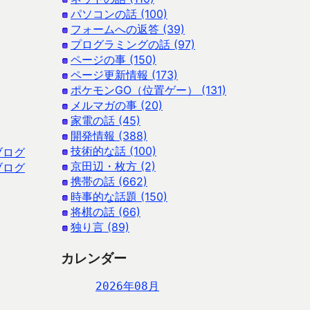
パソコンの話 (100)
フォームへの返答 (39)
プログラミングの話 (97)
ページの事 (150)
ページ更新情報 (173)
ポケモンGO（位置ゲー） (131)
メルマガの事 (20)
家電の話 (45)
開発情報 (388)
技術的な話 (100)
ブログ
京田辺・枚方 (2)
ブログ
携帯の話 (662)
時事的な話題 (150)
将棋の話 (66)
独り言 (89)
カレンダー
2026年08月