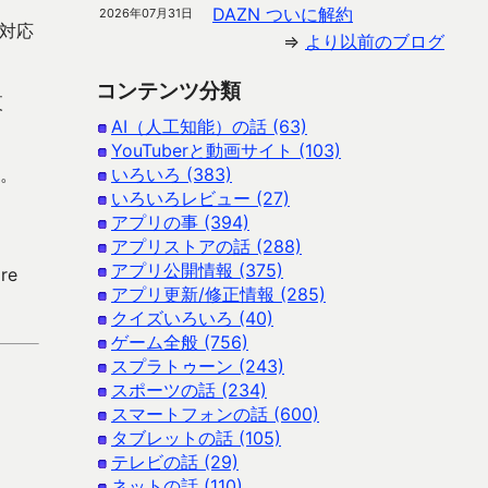
DAZN ついに解約
2026年07月31日
は対応
⇒
より以前のブログ
コンテンツ分類
夜
AI（人工知能）の話 (63)
YouTuberと動画サイト (103)
す。
いろいろ (383)
いろいろレビュー (27)
アプリの事 (394)
アプリストアの話 (288)
アプリ公開情報 (375)
re
アプリ更新/修正情報 (285)
クイズいろいろ (40)
ゲーム全般 (756)
スプラトゥーン (243)
スポーツの話 (234)
スマートフォンの話 (600)
タブレットの話 (105)
テレビの話 (29)
ネットの話 (110)