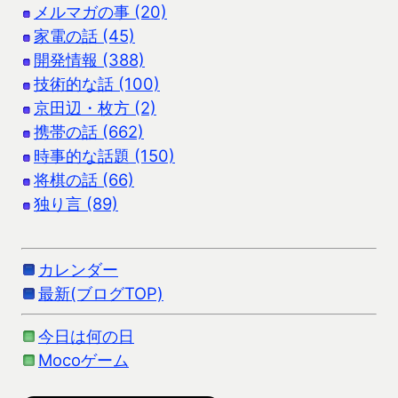
メルマガの事 (20)
家電の話 (45)
開発情報 (388)
技術的な話 (100)
京田辺・枚方 (2)
携帯の話 (662)
時事的な話題 (150)
将棋の話 (66)
独り言 (89)
カレンダー
最新(ブログTOP)
今日は何の日
Mocoゲーム