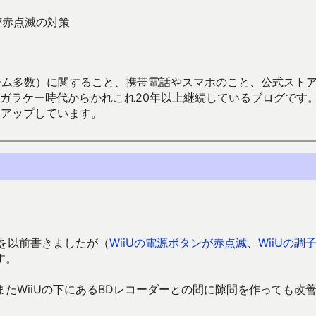
が赤点滅の対策
数）に関すること、携帯電話やスマホのこと、公式ストア（Google
からかれこれ20年以上継続しているブログです。Android（java
々アップしています。
題を以前書きましたが（
WiiUの電源ボタンが赤点滅
、
WiiUの調
す。
たWiiUの下にあるBDレコーダーとの間に隙間を作っても改