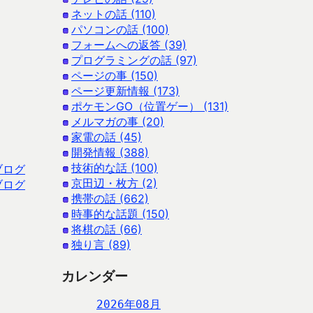
ネットの話 (110)
パソコンの話 (100)
フォームへの返答 (39)
プログラミングの話 (97)
ページの事 (150)
ページ更新情報 (173)
ポケモンGO（位置ゲー） (131)
メルマガの事 (20)
家電の話 (45)
開発情報 (388)
技術的な話 (100)
ブログ
京田辺・枚方 (2)
ブログ
携帯の話 (662)
時事的な話題 (150)
将棋の話 (66)
独り言 (89)
カレンダー
2026年08月