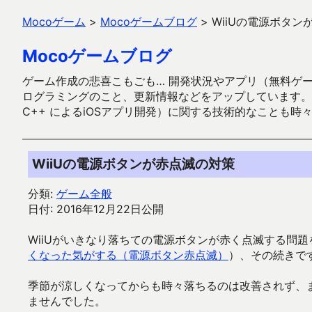
Mocoゲーム
>
Mocoゲームブログ
>
WiiUの電源ボタン
Mocoゲームブログ
ゲーム作成の悲喜こもごも… 開発状況やアプリ（無料ゲーム多
ログラミングのこと、更新情報などをアップしています。ガラケー時代
C++ によるiOSアプリ開発）に関する技術的なことも時
WiiUの電源ボタンが赤点滅の対策
分類:
ゲーム全般
日付: 2016年12月22日公開
WiiUがいきなり落ちての電源ボタンが赤く点滅する問
くなった気がする（電源ボタン赤点滅）
）、その続きで
季節が涼しくなってからも時々落ちるのは改善されず、ま
ませんでした。