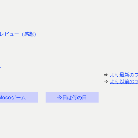
レビュー（感想）
ー
⇒
より最新の
⇒
より以前の
Mocoゲーム
今日は何の日