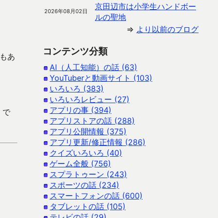
京田辺市は小学生ハンドボー
2026年08月02日
ルの聖地
⇒
より以前のブログ
コンテンツ分類
もあ
AI（人工知能）の話 (63)
YouTuberと動画サイト (103)
いろいろ (383)
いろいろレビュー (27)
アプリの事 (394)
 で
アプリストアの話 (288)
アプリ公開情報 (375)
アプリ更新/修正情報 (286)
クイズいろいろ (40)
ゲーム全般 (756)
スプラトゥーン (243)
スポーツの話 (234)
スマートフォンの話 (600)
タブレットの話 (105)
テレビの話 (29)