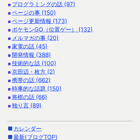
プログラミングの話 (97)
ページの事 (150)
ページ更新情報 (173)
ポケモンGO（位置ゲー） (132)
メルマガの事 (20)
家電の話 (45)
開発情報 (388)
技術的な話 (100)
京田辺・枚方 (2)
携帯の話 (662)
時事的な話題 (150)
将棋の話 (66)
独り言 (89)
カレンダー
最新(ブログTOP)