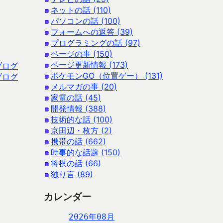
ネットの話 (110)
パソコンの話 (100)
フォームへの返答 (39)
プログラミングの話 (97)
ページの事 (150)
ページ更新情報 (173)
ブログ
ポケモンGO（位置ゲー） (131)
ブログ
メルマガの事 (20)
家電の話 (45)
開発情報 (388)
技術的な話 (100)
京田辺・枚方 (2)
携帯の話 (662)
時事的な話題 (150)
将棋の話 (66)
独り言 (89)
カレンダー
2026年08月