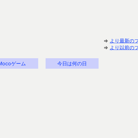
⇒
より最新の
⇒
より以前の
Mocoゲーム
今日は何の日