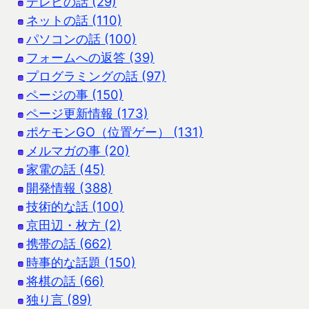
テレビの話 (29)
ネットの話 (110)
パソコンの話 (100)
フォームへの返答 (39)
プログラミングの話 (97)
ページの事 (150)
ページ更新情報 (173)
ポケモンGO（位置ゲー） (131)
メルマガの事 (20)
家電の話 (45)
開発情報 (388)
技術的な話 (100)
京田辺・枚方 (2)
携帯の話 (662)
時事的な話題 (150)
将棋の話 (66)
独り言 (89)