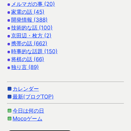
メルマガの事 (20)
家電の話 (45)
開発情報 (388)
技術的な話 (100)
京田辺・枚方 (2)
携帯の話 (662)
時事的な話題 (150)
将棋の話 (66)
独り言 (89)
カレンダー
最新(ブログTOP)
今日は何の日
Mocoゲーム