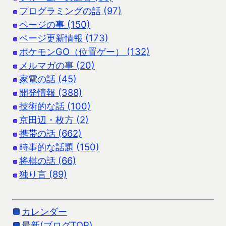
プログラミングの話 (97)
ページの事 (150)
ページ更新情報 (173)
ポケモンGO（位置ゲー） (132)
メルマガの事 (20)
家電の話 (45)
開発情報 (388)
技術的な話 (100)
京田辺・枚方 (2)
携帯の話 (662)
時事的な話題 (150)
将棋の話 (66)
独り言 (89)
カレンダー
最新(ブログTOP)