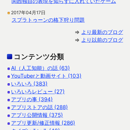
関西独自の表現を知らずに入れていたゲーム
2017年04月17日
スプラトゥーンの格下狩り問題
⇒
より最新のブログ
⇒
より以前のブログ
コンテンツ分類
AI（人工知能）の話 (63)
YouTuberと動画サイト (103)
いろいろ (383)
いろいろレビュー (27)
アプリの事 (394)
アプリストアの話 (288)
アプリ公開情報 (375)
アプリ更新/修正情報 (286)