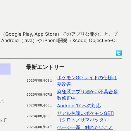
 Play, App Store）でのアプリ公開のこと、プ
）や iPhone開発（Xcode, Objective-C,
最新エントリー
ポケモンGO レイドの仕様は
2026年08月08日
要改善
麻雀系アプリ細かい不具合多
2026年08月07日
数修正中
ま
Android 17 への対応
2026年08月06日
リアル色違いポケモンGET!
2026年08月05日
（クロトノサマバッタ）
って
ページ一新、触れたいこと
2026年08月04日