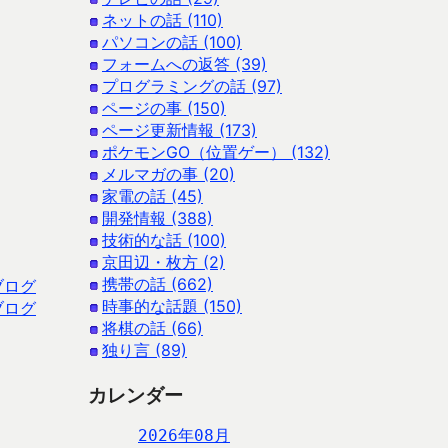
ネットの話 (110)
パソコンの話 (100)
フォームへの返答 (39)
プログラミングの話 (97)
ページの事 (150)
ページ更新情報 (173)
ポケモンGO（位置ゲー） (132)
メルマガの事 (20)
家電の話 (45)
開発情報 (388)
技術的な話 (100)
京田辺・枚方 (2)
携帯の話 (662)
ブログ
時事的な話題 (150)
ブログ
将棋の話 (66)
独り言 (89)
カレンダー
2026年08月