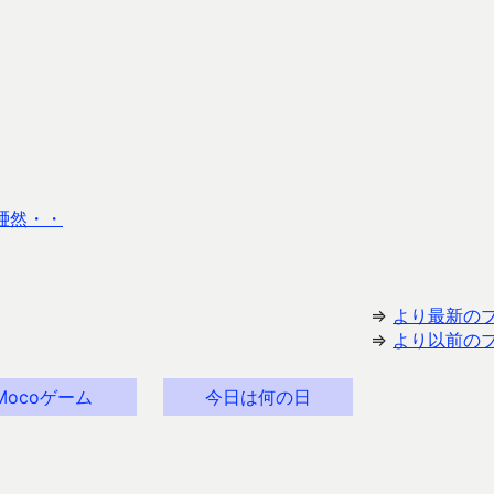
唖然・・
⇒
より最新の
⇒
より以前の
Mocoゲーム
今日は何の日