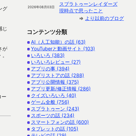
スプラトゥーンレイダーズ
2026年08月03日
ング
現時点で思ったこと
⇒
より以前のブログ
感じ
コンテンツ分類
AI（人工知能）の話 (63)
さが
YouTuberと動画サイト (103)
・。
いろいろ (383)
いろいろレビュー (27)
アプリの事 (394)
アプリストアの話 (288)
アプリ公開情報 (375)
アプリ更新/修正情報 (286)
クイズいろいろ (40)
ロー
ゲーム全般 (756)
スプラトゥーン (243)
スポーツの話 (234)
スマートフォンの話 (600)
タブレットの話 (105)
テレビの話 (29)