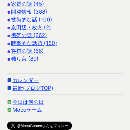
家電の話 (45)
開発情報 (388)
技術的な話 (100)
京田辺・枚方 (2)
携帯の話 (662)
時事的な話題 (150)
将棋の話 (66)
独り言 (89)
カレンダー
最新(ブログTOP)
今日は何の日
Mocoゲーム