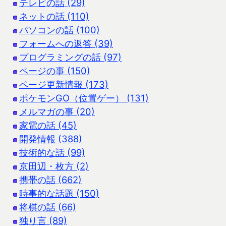
テレビの話 (29)
ネットの話 (110)
パソコンの話 (100)
フォームへの返答 (39)
プログラミングの話 (97)
ページの事 (150)
ページ更新情報 (173)
ポケモンGO（位置ゲー） (131)
メルマガの事 (20)
家電の話 (45)
開発情報 (388)
技術的な話 (99)
京田辺・枚方 (2)
携帯の話 (662)
時事的な話題 (150)
将棋の話 (66)
独り言 (89)