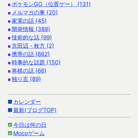
ポケモンGO（位置ゲー） (131)
メルマガの事 (20)
家電の話 (45)
開発情報 (388)
技術的な話 (99)
京田辺・枚方 (2)
携帯の話 (662)
時事的な話題 (150)
将棋の話 (66)
独り言 (89)
カレンダー
最新(ブログTOP)
今日は何の日
Mocoゲーム