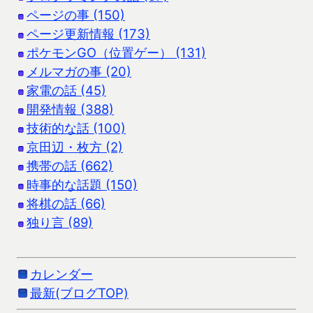
ページの事 (150)
ページ更新情報 (173)
ポケモンGO（位置ゲー） (131)
メルマガの事 (20)
家電の話 (45)
開発情報 (388)
技術的な話 (100)
京田辺・枚方 (2)
携帯の話 (662)
時事的な話題 (150)
将棋の話 (66)
独り言 (89)
カレンダー
最新(ブログTOP)