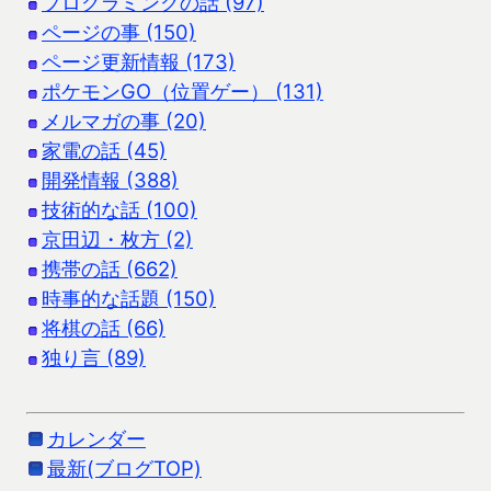
プログラミングの話 (97)
ページの事 (150)
ページ更新情報 (173)
ポケモンGO（位置ゲー） (131)
メルマガの事 (20)
家電の話 (45)
開発情報 (388)
技術的な話 (100)
京田辺・枚方 (2)
携帯の話 (662)
時事的な話題 (150)
将棋の話 (66)
独り言 (89)
カレンダー
最新(ブログTOP)