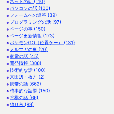
ネットの話 (110)
パソコンの話 (100)
フォームへの返答 (39)
プログラミングの話 (97)
ページの事 (150)
ページ更新情報 (173)
ポケモンGO（位置ゲー） (131)
メルマガの事 (20)
家電の話 (45)
開発情報 (388)
技術的な話 (100)
京田辺・枚方 (2)
携帯の話 (662)
時事的な話題 (150)
将棋の話 (66)
独り言 (89)