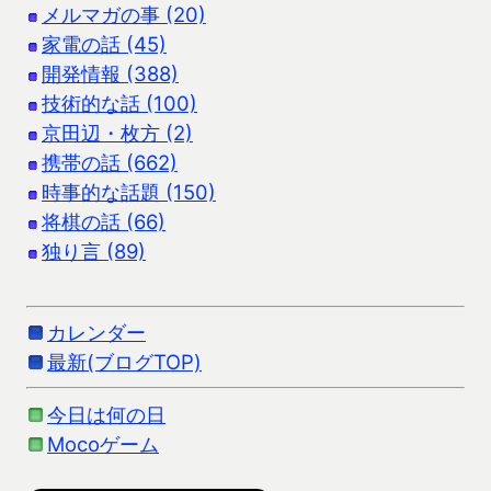
メルマガの事 (20)
家電の話 (45)
開発情報 (388)
技術的な話 (100)
京田辺・枚方 (2)
携帯の話 (662)
時事的な話題 (150)
将棋の話 (66)
独り言 (89)
カレンダー
最新(ブログTOP)
今日は何の日
Mocoゲーム