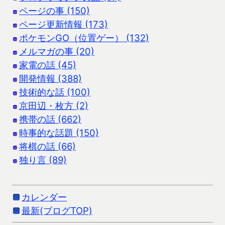
ページの事 (150)
ページ更新情報 (173)
ポケモンGO（位置ゲー） (132)
メルマガの事 (20)
家電の話 (45)
開発情報 (388)
技術的な話 (100)
京田辺・枚方 (2)
携帯の話 (662)
時事的な話題 (150)
将棋の話 (66)
独り言 (89)
カレンダー
最新(ブログTOP)