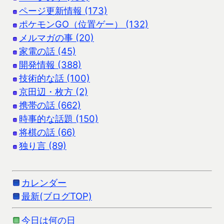
ページ更新情報 (173)
ポケモンGO（位置ゲー） (132)
メルマガの事 (20)
家電の話 (45)
開発情報 (388)
技術的な話 (100)
京田辺・枚方 (2)
携帯の話 (662)
時事的な話題 (150)
将棋の話 (66)
独り言 (89)
カレンダー
最新(ブログTOP)
今日は何の日