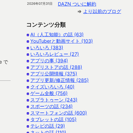
DAZN ついに解約
2026年07月31日
⇒
より以前のブログ
コンテンツ分類
AI（人工知能）の話 (63)
YouTuberと動画サイト (103)
いろいろ (383)
いろいろレビュー (27)
アプリの事 (394)
e で
アプリストアの話 (288)
アプリ公開情報 (375)
アプリ更新/修正情報 (285)
クイズいろいろ (40)
ゲーム全般 (756)
スプラトゥーン (243)
スポーツの話 (234)
スマートフォンの話 (600)
タブレットの話 (105)
テレビの話 (29)
ネットの話 (110)