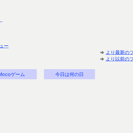
）
ュー
⇒
より最新の
⇒
より以前の
Mocoゲーム
今日は何の日