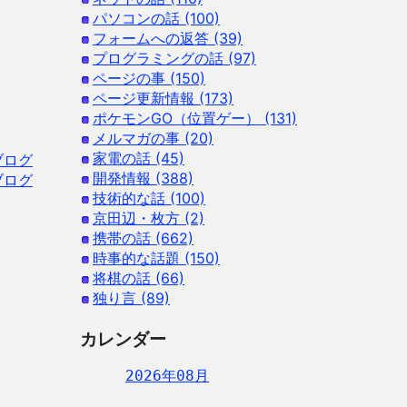
パソコンの話 (100)
フォームへの返答 (39)
プログラミングの話 (97)
ページの事 (150)
ページ更新情報 (173)
ポケモンGO（位置ゲー） (131)
メルマガの事 (20)
家電の話 (45)
ブログ
開発情報 (388)
ブログ
技術的な話 (100)
京田辺・枚方 (2)
携帯の話 (662)
時事的な話題 (150)
将棋の話 (66)
独り言 (89)
カレンダー
2026年08月