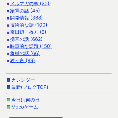
メルマガの事 (20)
家電の話 (45)
開発情報 (388)
技術的な話 (100)
京田辺・枚方 (2)
携帯の話 (662)
時事的な話題 (150)
将棋の話 (66)
独り言 (89)
カレンダー
最新(ブログTOP)
今日は何の日
Mocoゲーム