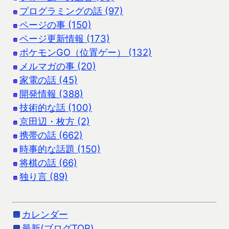
プログラミングの話 (97)
ページの事 (150)
ページ更新情報 (173)
ポケモンGO（位置ゲー） (132)
メルマガの事 (20)
家電の話 (45)
開発情報 (388)
技術的な話 (100)
京田辺・枚方 (2)
携帯の話 (662)
時事的な話題 (150)
将棋の話 (66)
独り言 (89)
カレンダー
最新(ブログTOP)