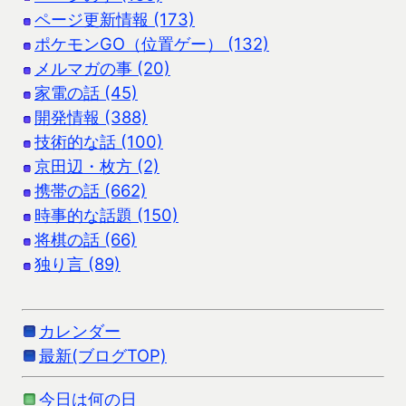
ページ更新情報 (173)
ポケモンGO（位置ゲー） (132)
メルマガの事 (20)
家電の話 (45)
開発情報 (388)
技術的な話 (100)
京田辺・枚方 (2)
携帯の話 (662)
時事的な話題 (150)
将棋の話 (66)
独り言 (89)
カレンダー
最新(ブログTOP)
今日は何の日