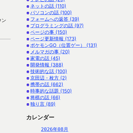
ネットの話 (110)
パソコンの話 (100)
フォームへの返答 (39)
ウン
プログラミングの話 (97)
ページの事 (150)
ページ更新情報 (173)
ポケモンGO（位置ゲー） (131)
メルマガの事 (20)
家電の話 (45)
開発情報 (388)
技術的な話 (100)
京田辺・枚方 (2)
携帯の話 (662)
時事的な話題 (150)
将棋の話 (66)
独り言 (89)
カレンダー
2026年08月