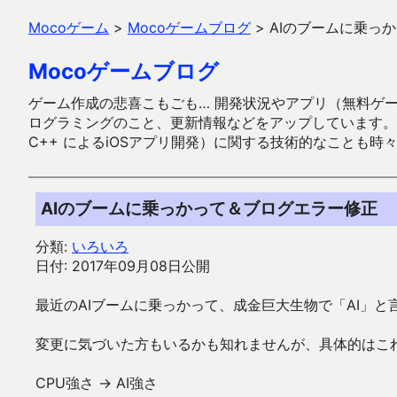
Mocoゲーム
>
Mocoゲームブログ
>
AIのブームに乗っ
Mocoゲームブログ
ゲーム作成の悲喜こもごも… 開発状況やアプリ（無料ゲーム多
ログラミングのこと、更新情報などをアップしています。ガラケー時代
C++ によるiOSアプリ開発）に関する技術的なことも時
AIのブームに乗っかって＆ブログエラー修正
分類:
いろいろ
日付: 2017年09月08日公開
最近のAIブームに乗っかって、成金巨大生物で「AI」
変更に気づいた方もいるかも知れませんが、具体的はこれ
CPU強さ → AI強さ