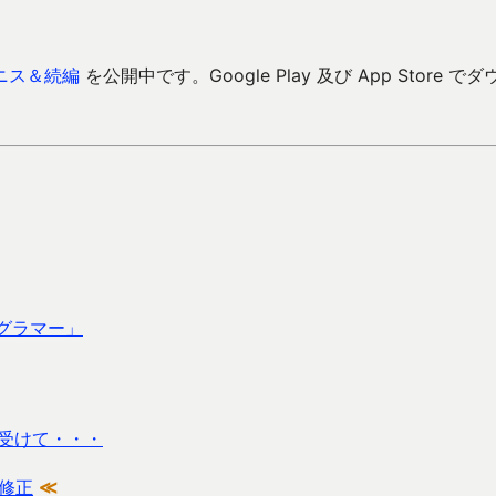
ニス＆続編
を公開中です。Google Play 及び App Store でダ
グラマー」
受けて・・・
修正
≪