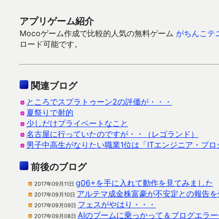
アプリゲーム紹介
Mocoゲーム作成で比較的人気の無料ゲーム
がちんこテ
ロード可能です。
関連ブログ
ところでスプラトゥーン2の評価が・・・
夏祭りで射的
少しだけプライベートなこと
名古屋に行っていたのですが・・（レゴランド）
男子中高生がなりたい職業1位は「ITエンジニア・プロ
前後のブログ
g06+を手に入れて動作を見てみました
2017年09月11日
アルテマ成金株富豪が不安定との報告を
2017年09月10日
フェスがやはり・・・
2017年09月09日
AIのブームに乗っかって＆ブログエラー
2017年09月08日