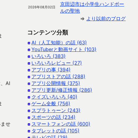
京田辺市は小学生ハンドボー
2026年08月02日
ルの聖地
⇒
より以前のブログ
コンテンツ分類
ま
AI（人工知能）の話 (63)
YouTuberと動画サイト (103)
いろいろ (383)
いろいろレビュー (27)
アプリの事 (394)
アプリストアの話 (288)
、AI
アプリ公開情報 (375)
アプリ更新/修正情報 (286)
クイズいろいろ (40)
ま
ゲーム全般 (756)
スプラトゥーン (243)
スポーツの話 (234)
いませ
スマートフォンの話 (600)
タブレットの話 (105)
テレビの話 (29)