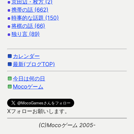
京田辺・枚方 (2)
携帯の話 (662)
時事的な話題 (150)
将棋の話 (66)
独り言 (89)
カレンダー
最新(ブログTOP)
今日は何の日
Mocoゲーム
Xフォローお願いします。
(C)Mocoゲーム 2005-