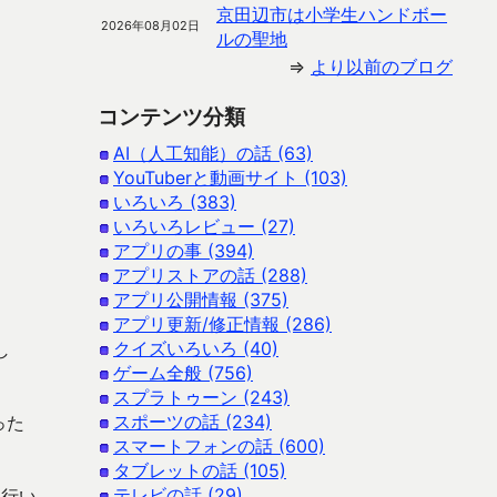
京田辺市は小学生ハンドボー
2026年08月02日
ルの聖地
⇒
より以前のブログ
コンテンツ分類
AI（人工知能）の話 (63)
YouTuberと動画サイト (103)
いろいろ (383)
いろいろレビュー (27)
アプリの事 (394)
アプリストアの話 (288)
アプリ公開情報 (375)
。
アプリ更新/修正情報 (286)
クイズいろいろ (40)
し
ゲーム全般 (756)
スプラトゥーン (243)
スポーツの話 (234)
った
スマートフォンの話 (600)
タブレットの話 (105)
テレビの話 (29)
を行い