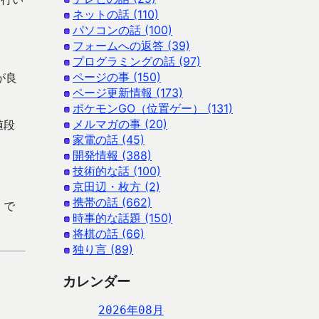
ネットの話 (110)
パソコンの話 (100)
フォームへの返答 (39)
プログラミングの話 (97)
ページの事 (150)
が良
ページ更新情報 (173)
ポケモンGO（位置ゲー） (131)
メルマガの事 (20)
値段
家電の話 (45)
開発情報 (388)
技術的な話 (100)
京田辺・枚方 (2)
携帯の話 (662)
 で
時事的な話題 (150)
将棋の話 (66)
独り言 (89)
カレンダー
2026年08月