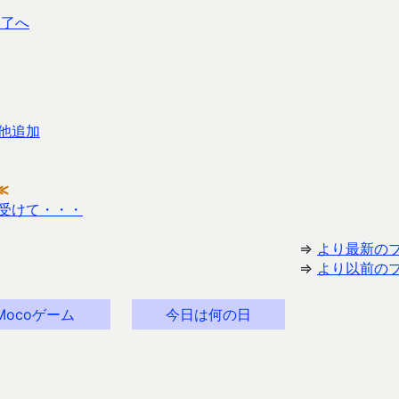
ト終了へ
他追加
≪
受けて・・・
⇒
より最新の
⇒
より以前の
Mocoゲーム
今日は何の日