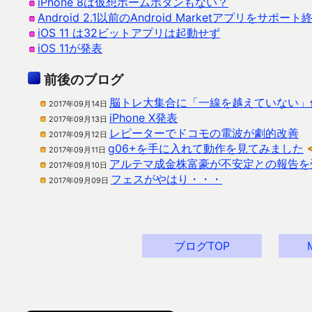
iPhone 8は仮想ホームボタンもない？
Android 2.1以前のAndroid Marketアプリをサポー
iOS 11 は32ビットアプリは起動せず
iOS 11が発表
前後のブログ
脳トレ大集合に「一線を越えていない」
2017年09月14日
iPhone X発表
2017年09月13日
レピーターでドコモの電波が劇的改善
2017年09月12日
g06+を手に入れて動作を見てみました
2017年09月11日
アルテマ成金株富豪が不安定との報告を
2017年09月10日
フェスがやはり・・・
2017年09月09日
ブログTOP