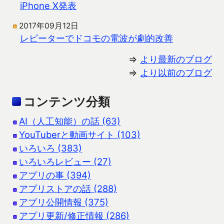
iPhone X発表
2017年09月12日
レピーターでドコモの電波が劇的改善
⇒
より最新のブログ
⇒
より以前のブログ
コンテンツ分類
AI（人工知能）の話 (63)
YouTuberと動画サイト (103)
いろいろ (383)
いろいろレビュー (27)
アプリの事 (394)
アプリストアの話 (288)
アプリ公開情報 (375)
アプリ更新/修正情報 (286)