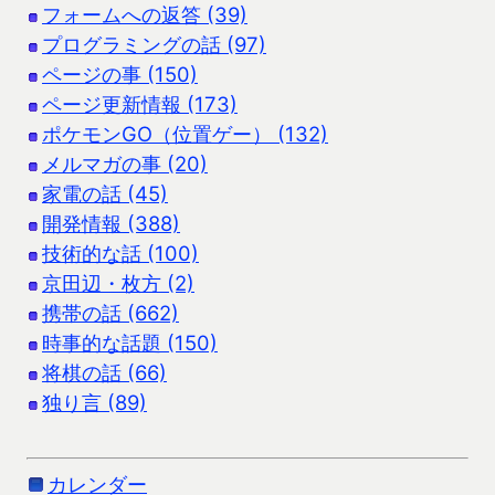
フォームへの返答 (39)
プログラミングの話 (97)
ページの事 (150)
ページ更新情報 (173)
ポケモンGO（位置ゲー） (132)
メルマガの事 (20)
家電の話 (45)
開発情報 (388)
技術的な話 (100)
京田辺・枚方 (2)
携帯の話 (662)
時事的な話題 (150)
将棋の話 (66)
独り言 (89)
カレンダー