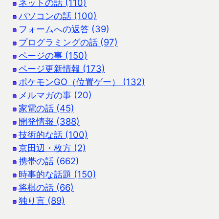
ネットの話 (110)
パソコンの話 (100)
フォームへの返答 (39)
プログラミングの話 (97)
ページの事 (150)
ページ更新情報 (173)
ポケモンGO（位置ゲー） (132)
メルマガの事 (20)
家電の話 (45)
開発情報 (388)
技術的な話 (100)
京田辺・枚方 (2)
携帯の話 (662)
時事的な話題 (150)
将棋の話 (66)
独り言 (89)