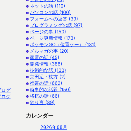
ネットの話 (110)
パソコンの話 (100)
フォームへの返答 (39)
プログラミングの話 (97)
ページの事 (150)
ページ更新情報 (173)
ポケモンGO（位置ゲー） (131)
メルマガの事 (20)
家電の話 (45)
開発情報 (388)
技術的な話 (100)
京田辺・枚方 (2)
携帯の話 (662)
時事的な話題 (150)
ブログ
将棋の話 (66)
ブログ
独り言 (89)
カレンダー
2026年08月