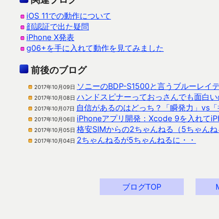
iOS 11での動作について
顔認証で出た疑問
iPhone X発表
g06+を手に入れて動作を見てみました
前後のブログ
ソニーのBDP-S1500と言うブルーレ
2017年10月09日
ハンドスピナーっておっさんでも面白い
2017年10月08日
自信があるのはどっち？「瞬発力」vs「
2017年10月07日
iPhoneアプリ開発：Xcode 9を入れてi
2017年10月06日
格安SIMからの2ちゃんねる（5ちゃん
2017年10月05日
2ちゃんねるが5ちゃんねるに・・
2017年10月04日
ブログTOP