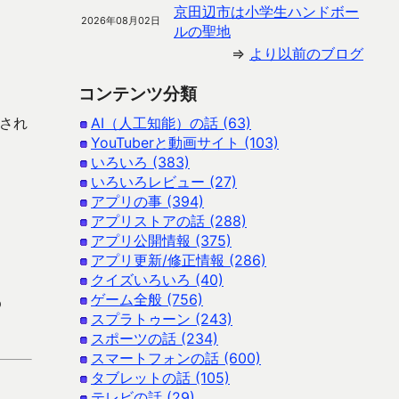
京田辺市は小学生ハンドボー
2026年08月02日
ルの聖地
⇒
より以前のブログ
コンテンツ分類
示され
AI（人工知能）の話 (63)
YouTuberと動画サイト (103)
いろいろ (383)
いろいろレビュー (27)
アプリの事 (394)
アプリストアの話 (288)
アプリ公開情報 (375)
アプリ更新/修正情報 (286)
クイズいろいろ (40)
ゲーム全般 (756)
p
スプラトゥーン (243)
スポーツの話 (234)
スマートフォンの話 (600)
タブレットの話 (105)
テレビの話 (29)