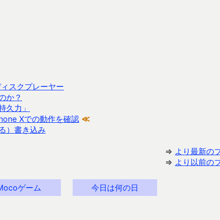
イディスクプレーヤー
のか？
持久力」
Phone Xでの動作を確認
≪
ねる）書き込み
⇒
より最新の
⇒
より以前の
Mocoゲーム
今日は何の日