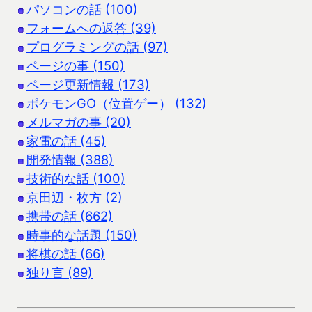
パソコンの話 (100)
フォームへの返答 (39)
プログラミングの話 (97)
ページの事 (150)
ページ更新情報 (173)
ポケモンGO（位置ゲー） (132)
メルマガの事 (20)
家電の話 (45)
開発情報 (388)
技術的な話 (100)
京田辺・枚方 (2)
携帯の話 (662)
時事的な話題 (150)
将棋の話 (66)
独り言 (89)