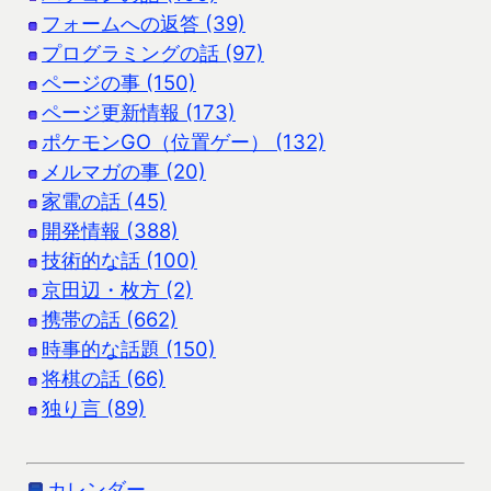
フォームへの返答 (39)
プログラミングの話 (97)
ページの事 (150)
ページ更新情報 (173)
ポケモンGO（位置ゲー） (132)
メルマガの事 (20)
家電の話 (45)
開発情報 (388)
技術的な話 (100)
京田辺・枚方 (2)
携帯の話 (662)
時事的な話題 (150)
将棋の話 (66)
独り言 (89)
カレンダー