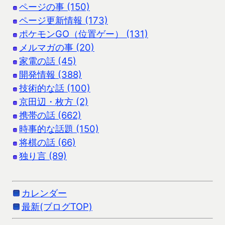
ページの事 (150)
ページ更新情報 (173)
ポケモンGO（位置ゲー） (131)
メルマガの事 (20)
家電の話 (45)
開発情報 (388)
技術的な話 (100)
京田辺・枚方 (2)
携帯の話 (662)
時事的な話題 (150)
将棋の話 (66)
独り言 (89)
カレンダー
最新(ブログTOP)