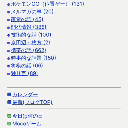
ポケモンGO（位置ゲー） (131)
メルマガの事 (20)
家電の話 (45)
開発情報 (388)
技術的な話 (100)
京田辺・枚方 (2)
携帯の話 (662)
時事的な話題 (150)
将棋の話 (66)
独り言 (89)
カレンダー
最新(ブログTOP)
今日は何の日
Mocoゲーム