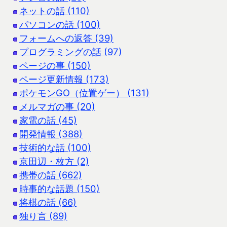
ネットの話 (110)
パソコンの話 (100)
フォームへの返答 (39)
プログラミングの話 (97)
ページの事 (150)
ページ更新情報 (173)
ポケモンGO（位置ゲー） (131)
メルマガの事 (20)
家電の話 (45)
開発情報 (388)
技術的な話 (100)
京田辺・枚方 (2)
携帯の話 (662)
時事的な話題 (150)
将棋の話 (66)
独り言 (89)