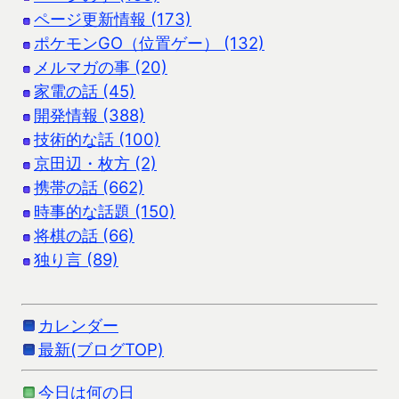
ページ更新情報 (173)
ポケモンGO（位置ゲー） (132)
メルマガの事 (20)
家電の話 (45)
開発情報 (388)
技術的な話 (100)
京田辺・枚方 (2)
携帯の話 (662)
時事的な話題 (150)
将棋の話 (66)
独り言 (89)
カレンダー
最新(ブログTOP)
今日は何の日