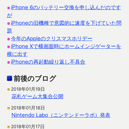
iPhone 6のバッテリー交換を申し込んだのです
が
iPhoneの旧機種で意図的に速度を下げていた問
題
今年のAppleのクリスマスホリデー
iPhone Xで横画面時にホームインジゲーターを
横に出す
iPhoneの再起動繰り返し不具合
前後のブログ
2018年01月19日
花札ゲーム大集合公開
2018年01月18日
Nintendo Labo（ニンテンドーラボ）発表
2018年01月17日