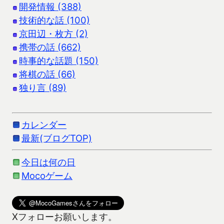
開発情報 (388)
技術的な話 (100)
京田辺・枚方 (2)
携帯の話 (662)
時事的な話題 (150)
将棋の話 (66)
独り言 (89)
カレンダー
最新(ブログTOP)
今日は何の日
Mocoゲーム
Xフォローお願いします。