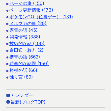
ページの事 (150)
ページ更新情報 (173)
ポケモンGO（位置ゲー） (131)
メルマガの事 (20)
家電の話 (45)
開発情報 (388)
技術的な話 (100)
京田辺・枚方 (2)
携帯の話 (662)
時事的な話題 (150)
将棋の話 (66)
独り言 (89)
カレンダー
最新(ブログTOP)