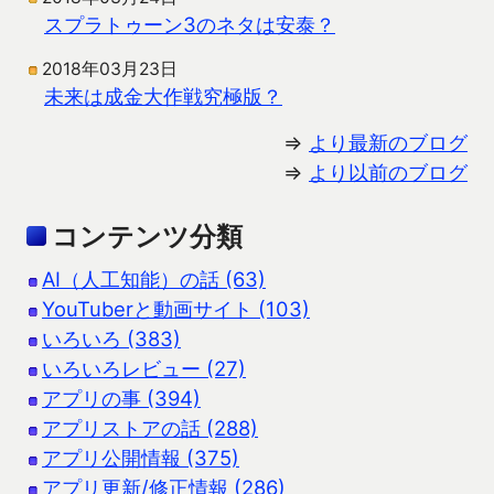
スプラトゥーン3のネタは安泰？
2018年03月23日
未来は成金大作戦究極版？
⇒
より最新のブログ
⇒
より以前のブログ
コンテンツ分類
AI（人工知能）の話 (63)
YouTuberと動画サイト (103)
いろいろ (383)
いろいろレビュー (27)
アプリの事 (394)
アプリストアの話 (288)
アプリ公開情報 (375)
アプリ更新/修正情報 (286)