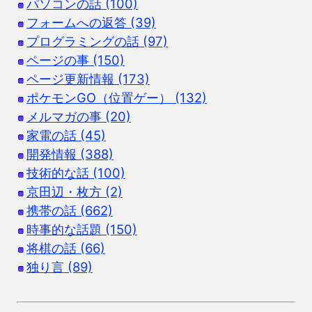
パソコンの話 (100)
フォームへの返答 (39)
プログラミングの話 (97)
ページの事 (150)
ページ更新情報 (173)
ポケモンGO（位置ゲー） (132)
メルマガの事 (20)
家電の話 (45)
開発情報 (388)
技術的な話 (100)
京田辺・枚方 (2)
携帯の話 (662)
時事的な話題 (150)
将棋の話 (66)
独り言 (89)