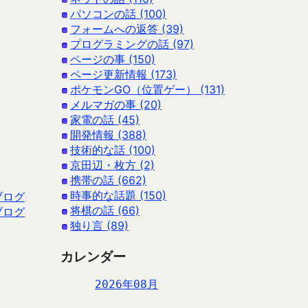
パソコンの話 (100)
フォームへの返答 (39)
プログラミングの話 (97)
ページの事 (150)
ページ更新情報 (173)
ポケモンGO（位置ゲー） (131)
メルマガの事 (20)
家電の話 (45)
開発情報 (388)
技術的な話 (100)
京田辺・枚方 (2)
携帯の話 (662)
時事的な話題 (150)
ブログ
将棋の話 (66)
ブログ
独り言 (89)
カレンダー
2026年08月