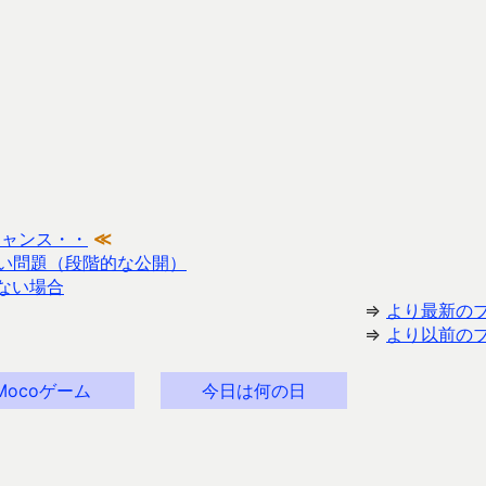
チャンス・・
≪
ない問題（段階的な公開）
れない場合
⇒
より最新の
⇒
より以前の
Mocoゲーム
今日は何の日