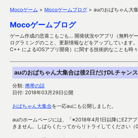
Mocoゲーム
>
Mocoゲームブログ
>
auのおばちゃん大
Mocoゲームブログ
ゲーム作成の悲喜こもごも… 開発状況やアプリ（無料ゲーム多
ログラミングのこと、更新情報などをアップしています。ガラケー時代
C++ によるiOSアプリ開発）に関する技術的なことも時
auのおばちゃん大集合は後2日だけDLチャン
分類:
携帯の話
日付: 2018年03月29日公開
おばちゃん大集合
を一応auにも公開しました。
auのホームページには、「※2018年4月1日以降にE
きません。しばらくたってからリトライしてください（0