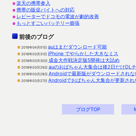
楽天の携帯参入
携帯の販促バイトへの対応
レピーターでドコモの電波が劇的改善
もっとすごいバッテリー膨張
前後のブログ
auはまだダウンロード可能
2018年04月01日
iPhone でやらかした大きなミス
2018年03月31日
成金大作戦決定版5開発は大詰め
2018年03月30日
auのおばちゃん大集合は後2日だけDL
2018年03月29日
Androidで最新版がダウンロードされ
2018年03月28日
Androidでおばちゃん大集合が更新さ
2018年03月27日
ブログTOP