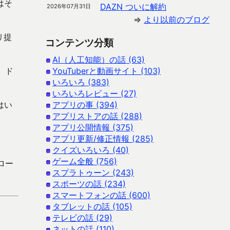
はそ
DAZN ついに解約
2026年07月31日
⇒
より以前のブログ
リ提
コンテンツ分類
AI（人工知能）の話 (63)
、ド
YouTuberと動画サイト (103)
いろいろ (383)
いろいろレビュー (27)
はい
アプリの事 (394)
アプリストアの話 (288)
アプリ公開情報 (375)
アプリ更新/修正情報 (285)
クイズいろいろ (40)
ゲーム全般 (756)
ンロー
スプラトゥーン (243)
スポーツの話 (234)
スマートフォンの話 (600)
タブレットの話 (105)
テレビの話 (29)
ネットの話 (110)