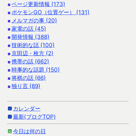
ページ更新情報 (173)
ポケモンGO（位置ゲー） (131)
メルマガの事 (20)
家電の話 (45)
開発情報 (388)
技術的な話 (100)
京田辺・枚方 (2)
携帯の話 (662)
時事的な話題 (150)
将棋の話 (66)
独り言 (89)
カレンダー
最新(ブログTOP)
今日は何の日