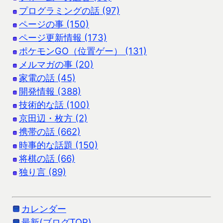
プログラミングの話 (97)
ページの事 (150)
ページ更新情報 (173)
ポケモンGO（位置ゲー） (131)
メルマガの事 (20)
家電の話 (45)
開発情報 (388)
技術的な話 (100)
京田辺・枚方 (2)
携帯の話 (662)
時事的な話題 (150)
将棋の話 (66)
独り言 (89)
カレンダー
最新(ブログTOP)