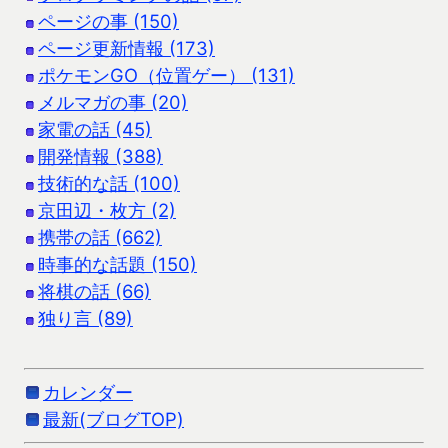
ページの事 (150)
ページ更新情報 (173)
ポケモンGO（位置ゲー） (131)
メルマガの事 (20)
家電の話 (45)
開発情報 (388)
技術的な話 (100)
京田辺・枚方 (2)
携帯の話 (662)
時事的な話題 (150)
将棋の話 (66)
独り言 (89)
カレンダー
最新(ブログTOP)