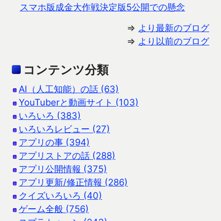
スマホ版成金大作戦決定版5公開での懸念
⇒
より最新のブログ
⇒
より以前のブログ
コンテンツ分類
AI（人工知能）の話 (63)
YouTuberと動画サイト (103)
いろいろ (383)
いろいろレビュー (27)
アプリの事 (394)
アプリストアの話 (288)
アプリ公開情報 (375)
アプリ更新/修正情報 (286)
クイズいろいろ (40)
ゲーム全般 (756)