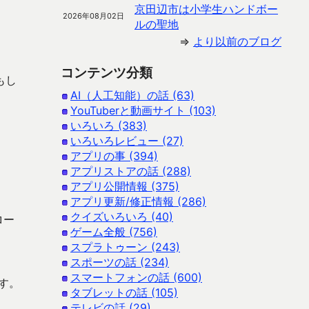
京田辺市は小学生ハンドボー
2026年08月02日
ルの聖地
⇒
より以前のブログ
。
コンテンツ分類
もし
AI（人工知能）の話 (63)
YouTuberと動画サイト (103)
いろいろ (383)
いろいろレビュー (27)
アプリの事 (394)
アプリストアの話 (288)
アプリ公開情報 (375)
アプリ更新/修正情報 (286)
クイズいろいろ (40)
ロー
ゲーム全般 (756)
スプラトゥーン (243)
スポーツの話 (234)
スマートフォンの話 (600)
す。
タブレットの話 (105)
テレビの話 (29)