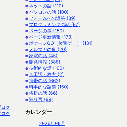
ネットの話 (110)
パソコンの話 (100)
フォームへの返答 (39)
プログラミングの話 (97)
ページの事 (150)
ページ更新情報 (173)
ポケモンGO（位置ゲー） (131)
メルマガの事 (20)
家電の話 (45)
開発情報 (388)
技術的な話 (100)
京田辺・枚方 (2)
携帯の話 (662)
時事的な話題 (150)
将棋の話 (66)
独り言 (89)
ブログ
カレンダー
ブログ
2026年08月