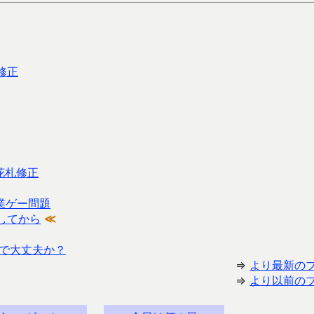
修正
＆花札修正
業ゲー問題
してから
≪
で大丈夫か？
⇒
より最新の
⇒
より以前の