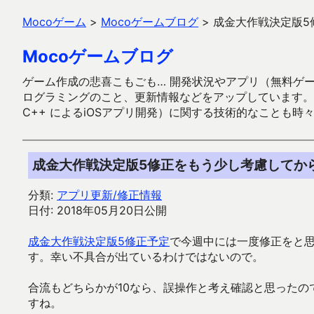
Mocoゲーム
>
Mocoゲームブログ
>
成金大作戦決定版5
Mocoゲームブログ
ゲーム作成の悲喜こもごも… 開発状況やアプリ（無料ゲーム多
ログラミングのこと、更新情報などをアップしています。ガラケー時代
C++ によるiOSアプリ開発）に関する技術的なことも時
成金大作戦決定版5修正をもう少し考慮してか
分類:
アプリ更新/修正情報
日付: 2018年05月20日公開
成金大作戦決定版5修正予定
で今週中には一度修正をと
す。幸い不具合が出ているわけではないので。
合流もどちらかが10なら、誤操作と考え確認と思ったの
すね。