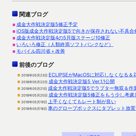
関連ブログ
成金大作戦決定版5修正予定
iOS版成金大作戦決定版5で向きが保存されない不具合
成金大作戦決定版4の5月版ステージ10修正
いろいろ修正（人類終焉ソフトバンクなど）
モバイル四川省＋改善
前後のブログ
ECLIPSEがMacOSに対応しなくなる
2018年05月23日
成金大作戦決定版5 Ver.1.1公開
2018年05月22日
成金大作戦決定版5でラプター無双＆作
2018年05月21日
成金大作戦決定版5修正をもう少し考慮
2018年05月20日
上手くなくてもレート制が良い
2018年05月19日
車のグローブボックスにタブレット放置
2018年05月18日