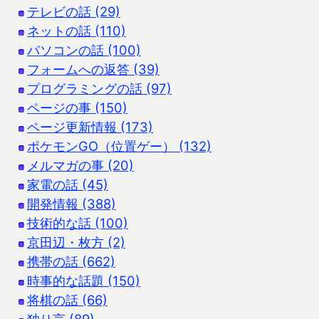
テレビの話 (29)
ネットの話 (110)
パソコンの話 (100)
フォームへの返答 (39)
プログラミングの話 (97)
ページの事 (150)
ページ更新情報 (173)
ポケモンGO（位置ゲー） (132)
メルマガの事 (20)
家電の話 (45)
開発情報 (388)
技術的な話 (100)
京田辺・枚方 (2)
携帯の話 (662)
時事的な話題 (150)
将棋の話 (66)
独り言 (89)