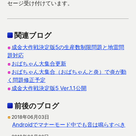
セージ受け付けています。
関連ブログ
成金大作戦決定版5の生産数制限問題と地雷問
題対応
おばちゃん大集合更新
おばちゃん大集合（おばちゃんと炎）で炎が動
く問題修正予定
成金大作戦決定版5 Ver.1.1公開
前後のブログ
2018年06月03日
Androidでマナーモード中でも音は鳴らすべき