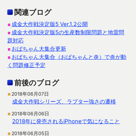
関連ブログ
成金大作戦決定版5 Ver.1.2公開
成金大作戦決定版5の生産数制限問題と地雷問
題対応
おばちゃん大集合更新
おばちゃん大集合（おばちゃんと炎）で炎が動
く問題修正予定
前後のブログ
2018年06月07日
成金大作戦シリーズ、ラプター強さの遷移
2018年06月06日
2018年に発売されるiPhoneで気になること
2018年06月05日