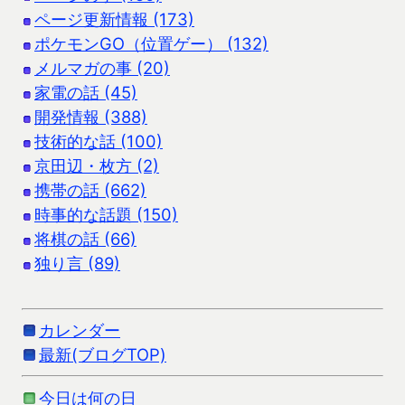
ページ更新情報 (173)
ポケモンGO（位置ゲー） (132)
メルマガの事 (20)
家電の話 (45)
開発情報 (388)
技術的な話 (100)
京田辺・枚方 (2)
携帯の話 (662)
時事的な話題 (150)
将棋の話 (66)
独り言 (89)
カレンダー
最新(ブログTOP)
今日は何の日