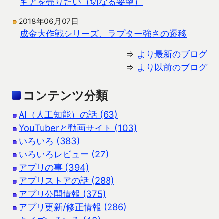
ギアを売りたい（切なる要望）
2018年06月07日
成金大作戦シリーズ、ラプター強さの遷移
⇒
より最新のブログ
⇒
より以前のブログ
コンテンツ分類
AI（人工知能）の話 (63)
YouTuberと動画サイト (103)
いろいろ (383)
いろいろレビュー (27)
アプリの事 (394)
アプリストアの話 (288)
アプリ公開情報 (375)
アプリ更新/修正情報 (286)